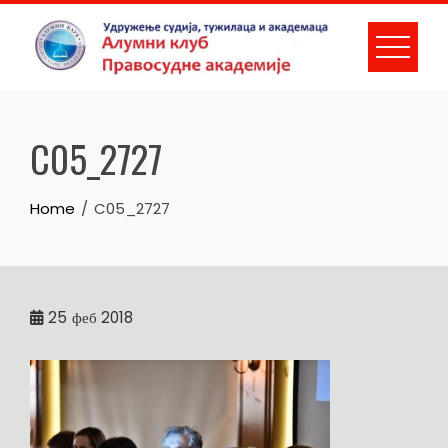
Skip
to
content
C05_2727
Home
C05_2727
25
феб 2018