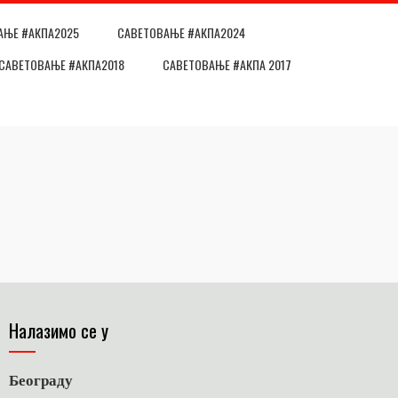
АЊЕ #АКПА2025
САВЕТОВАЊЕ #АКПА2024
САВЕТОВАЊЕ #АКПА2018
САВЕТОВАЊЕ #АКПА 2017
Налазимо се у
Београду