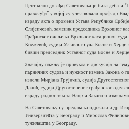
Централни догађај Саветовања је била дебата “
правосуђа” у којој су учествовали проф. др Влад
израду акта о промени Устава Републике Србије
Слијепчевић, заменик председника Врховног ка
Грађанског одељења Врховног касационог суда и
Кнежевић, судија Уставног суда Босне и Херцег
бивши председник Уставног суда Босне и Херце
Значајну пажњу је привукла и дискусија на тем
парничних судова и нужност измена Закона о п
изнели Мирјана Грујичић, судија Другостепено
Дачић, судија Другостепеног грађанског одеље
израду радног текста Нацрта Закона о изменам
На Саветовању су предавања одржали и др Иго
Универзитeта у Београду и Мирослав Филиповић
тужилаштва у Београду.