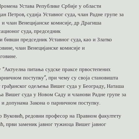
Промена Устава Републике Србије у области
ан Петров, судија Уставног суда, члан Радне групе за
 и члан Венецијанске комисије, др Драгиша
сационог суда, председник
 бивши председник Уставног суда, као и Златко
овине, члан Венецијанске комисије и
говине.
у “Актуелна питања судске праксе првостепених
арничном поступку”, при чему су своја становишта
г грађанског одељења Вишег суда у Београду, Наташа
ња Вишег суда у Новом Саду и чланови Радне групе за
а и допунама Закона о парничном поступку.
р Вуковић, редовни професор на Правном факултету
, први заменик јавног тужиоца Вишег јавног