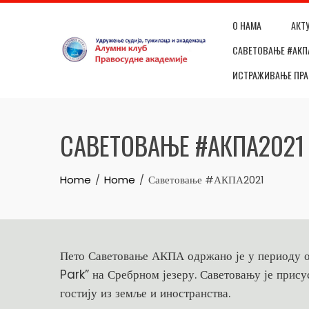
Skip
О НАМА
АКТ
to
content
САВЕТОВАЊЕ #АКП
ИСТРАЖИВАЊЕ ПР
САВЕТОВАЊЕ #АКПА2021
Home
Home
Саветовање #АКПА2021
Пето Саветовање АКПА одржано је у периоду од
Park” на Сребрном језеру. Саветовању је прису
гостију из земље и иностранства.