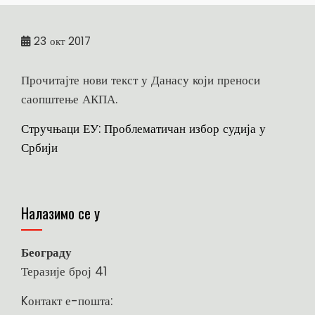
23
окт 2017
Прочитајте нови текст у Данасу који преноси
саопштење АКПА.
Стручњаци ЕУ: Проблематичан избор судија у
Србији
Налазимо се у
Београду
Теразије број 41
Kонтакт е-пошта: