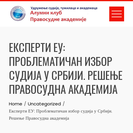
Skip
to
content
ЕКСПЕРТИ ЕУ:
ПРОБЛЕМАТИЧАН ИЗБОР
СУДИЈА У СРБИЈИ. РЕШЕЊЕ
ПРАВОСУДНА АКАДЕМИЈА
Home
Uncategorized
Експерти ЕУ: Проблематичан избор судија у Србији.
Решење Правосудна академија