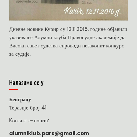
Дневне новине Курир су 12.11.2016. године објавили
указивање Алумни клуба Правосудне академије да
Високи савет судства спроводи незаконит конкурс
за судије.
Налазимо се у
Београду
Теразије број 41
Kонтакт е-пошта:
alumniklub.pars@gmail.com