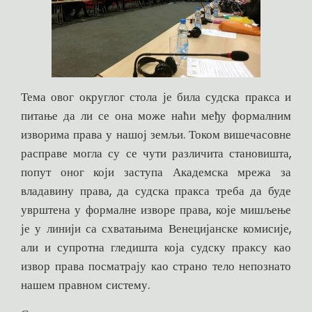
Тема овог округлог стола је била судска пракса и
питање да ли се она може наћи међу формалним
изворима права у нашој земљи. Током вишечасовне
расправе могла су се чути различита становишта,
попут оног који заступа Академска мрежа за
владавину права, да судска пракса треба да буде
уврштена у формалне изворе права, које мишљење
је у линији са схватањима Венецијанске комисије,
али и супротна гледишта која судску праксу као
извор права посматрају као страно тело непознато
нашем правном систему.