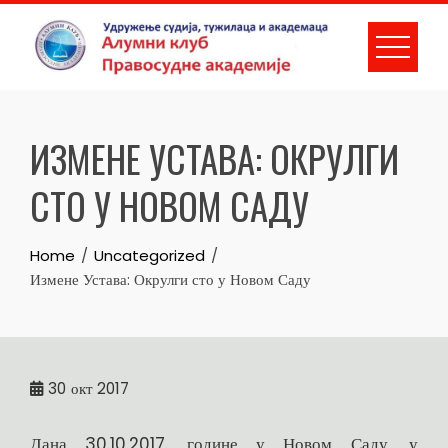
Skip
to
content
ИЗМЕНЕ УСТАВА: ОКРУЛГИ
СТО У НОВОМ САДУ
Home
Uncategorized
Измене Устава: Окрулги сто у Новом Саду
30
окт 2017
Дана 30.10.2017. године у Новом Саду, у