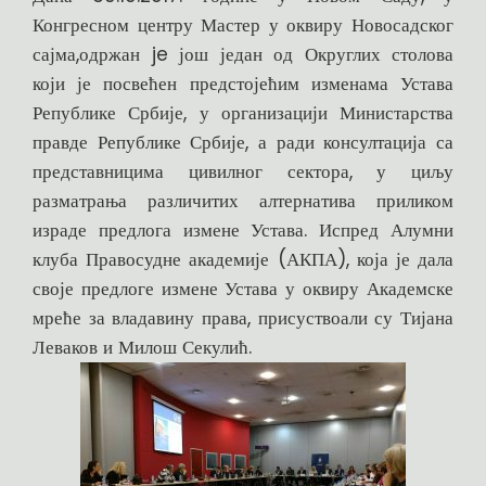
Конгресном центру Мастер у оквиру Новосадског
сајма,одржан je још један од Округлих столова
који је посвећен предстојећим изменама Устава
Републике Србије, у организацији Министарства
правде Републике Србије, а ради консултација са
представницима цивилног сектора, у циљу
разматрања различитих алтернатива приликом
израде предлога измене Устава. Испред Алумни
клуба Правосудне академије (АКПА), која је дала
своје предлоге измене Устава у оквиру Академске
мреће за владавину права, присуствоали су Тијана
Леваков и Милош Секулић.