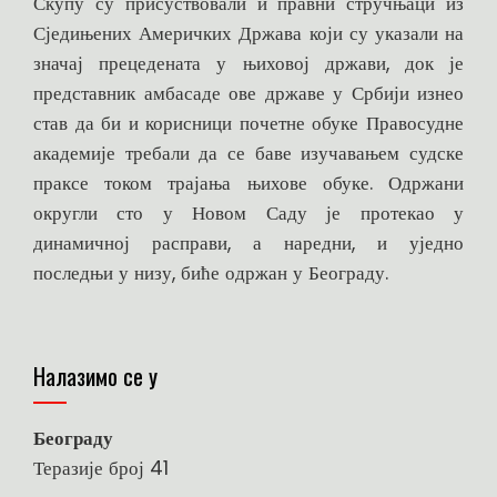
Скупу су присуствовали и правни стручњаци из
Сједињених Америчких Држава који су указали на
значај прецедената у њиховој држави, док је
представник амбасаде ове државе у Србији изнео
став да би и корисници почетне обуке Правосудне
академије требали да се баве изучавањем судске
праксе током трајања њихове обуке. Одржани
округли сто у Новом Саду је протекао у
динамичној расправи, а наредни, и уједно
последњи у низу, биће одржан у Београду.
Налазимо се у
Београду
Теразије број 41