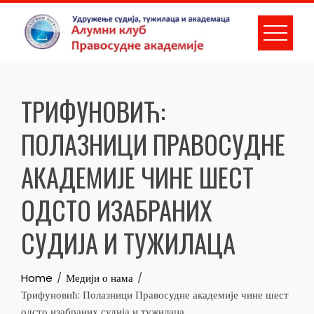
Skip
to
content
ТРИФУНОВИЋ:
ПОЛАЗНИЦИ ПРАВОСУДНЕ
АКАДЕМИЈЕ ЧИНЕ ШЕСТ
ОДСТО ИЗАБРАНИХ
СУДИЈА И ТУЖИЛАЦА
Home
Медији о нама
Трифуновић: Полазници Правосудне академије чине шест
одсто изабраних судија и тужилаца