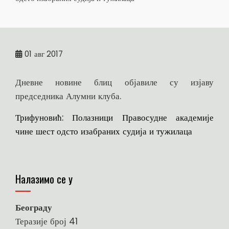
01
авг 2017
Дневне новине блиц објавиле су изјаву
председника Алумни клуба.
Трифуновић: Полазници Правосудне академије
чине шест одсто изабраних судија и тужилаца
Налазимо се у
Београду
Теразије број 41