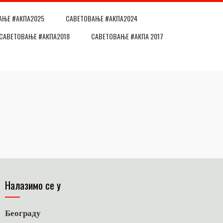
АЊЕ #АКПА2025
САВЕТОВАЊЕ #АКПА2024
САВЕТОВАЊЕ #АКПА2018
САВЕТОВАЊЕ #АКПА 2017
Налазимо се у
Београду