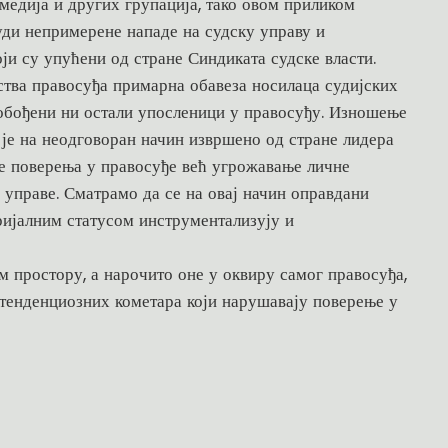
 медија и других групација, тако овом приликом
ди непримерене нападе на судску управу и
ји су упућени од стране Синдиката судске власти.
ства правосуђа примарна обавеза носилаца судијских
лобођени ни остали упосленици у правосуђу. Изношење
 је на неодговоран начин извршено од стране лидера
е поверења у правосуђе већ угрожавање личне
 управе. Сматрамо да се на овај начин оправдани
ријалним статусом инструментализују и
м простору, а нарочито оне у оквиру самог правосуђа,
 тенденциозних кометара који нарушавају поверење у