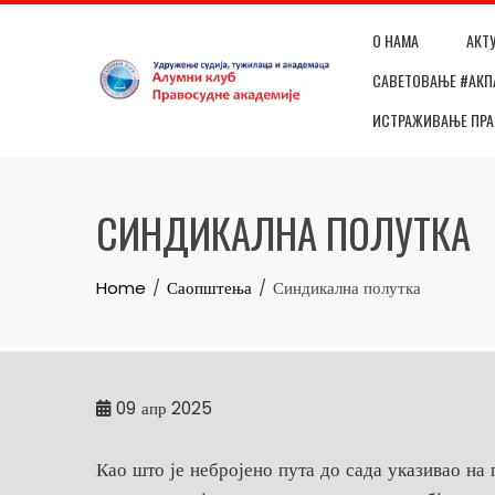
Skip
О НАМА
АКТ
to
content
САВЕТОВАЊЕ #АКП
ИСТРАЖИВАЊЕ ПР
СИНДИКАЛНА ПОЛУТКА
Home
Саопштења
Синдикална полутка
09
апр 2025
Као што је небројено пута до сада указивао на