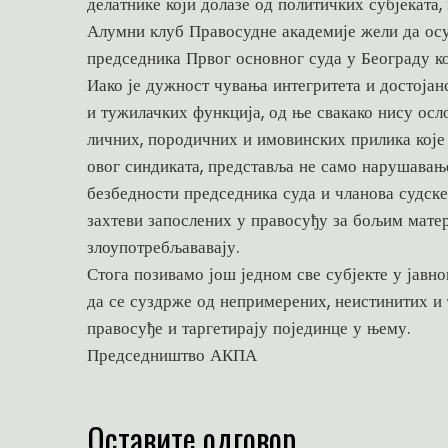
делатнике који долазе од политичких субјеката,
Алумни клуб Правосудне академије жели да осу
председника Првог основног суда у Београду ко
Иако је дужност чувања интегритета и достојан
и тужилачких функција, од ње свакако нису ос
личних, породичних и имовинских прилика које
овог синдиката, представља не само нарушавањ
безбедности председника суда и чланова судске
захтеви запослених у правосуђу за бољим мате
злоупотребљававају.
Стога позивамо још једном све субјекте у јавно
да се суздрже од непримерених, неистинитих и
правосуђе и таргетирају појединце у њему.
Председништво АКПА
Оставите одговор