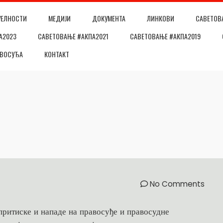
УЕЛНОСТИ
МЕДИЈИ
ДОКУМЕНТА
ЛИНКОВИ
САВЕТОВ
А2023
САВЕТОВАЊЕ #АКПА2021
САВЕТОВАЊЕ #АКПА2019
АВОСУЂА
КОНТАКТ
No Comments
 притиске и нападе на правосуђе и правосудне